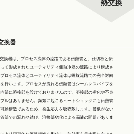
熱交換
交換器
熱交換器は、プロセス流体の流路である伝熱管と、仕切板と伝
よって形成されたユーティリティ側熱冷媒の流路により構成さ
。プロセス流体とユーティリティ流体は螺旋流路での完全対向
換を行います。プロセスが流れる伝熱管はシームレスパイプを
体内部に溶接部を設けておりませんので、溶接部の劣化や不良
ラブルはありません。頻繁に起こるヒートショックにも伝熱管
で可動構造であるため、発生応力を吸収致します。管板がない
拡管部での漏れや錆び、溶接部劣化による漏液の問題がありま