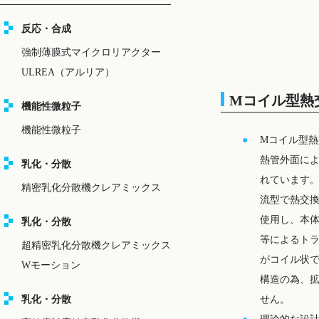
反応・合成
強制薄膜式マイクロリアクター
ULREA（アルリア）
Mコイル型熱
機能性微粒子
機能性微粒子
Mコイル型
熱管外面に
乳化・分散
れています
精密乳化分散機クレアミックス
流型で熱交
使用し、本
乳化・分散
等によるト
超精密乳化分散機クレアミックス
がコイル状
Wモーション
構造の為、
乳化・分散
せん。