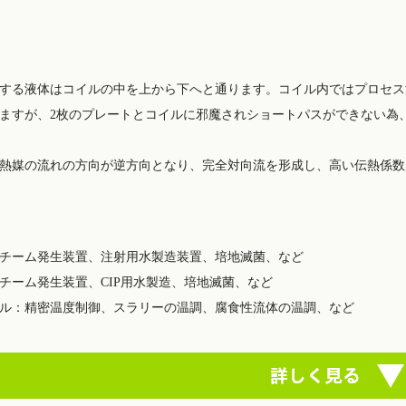
する液体はコイルの中を上から下へと通ります。コイル内ではプロセス
ますが、2枚のプレートとコイルに邪魔されショートパスができない為
熱媒の流れの方向が逆方向となり、完全対向流を形成し、高い伝熱係数
チーム発生装置、注射用水製造装置、培地滅菌、など
チーム発生装置、CIP用水製造、培地滅菌、など
ル：精密温度制御、スラリーの温調、腐食性流体の温調、など